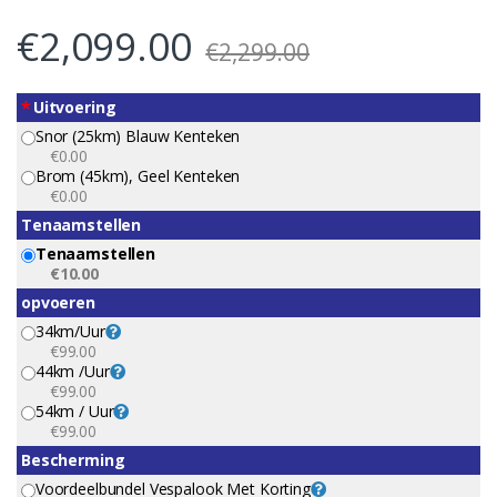
€
2,099.00
€
2,299.00
*
Uitvoering
Snor (25km) Blauw Kenteken
€0.00
Brom (45km), Geel Kenteken
€0.00
Tenaamstellen
Tenaamstellen
€10.00
opvoeren
34km/uur
€99.00
44km /uur
€99.00
54km / Uur
€99.00
Bescherming
Voordeelbundel Vespalook Met Korting