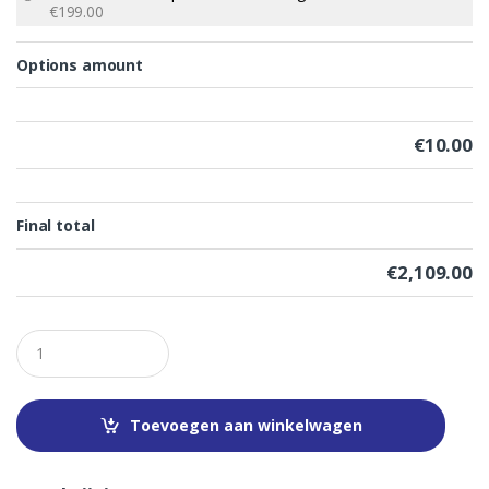
€199.00
Options amount
€
10.00
Final total
€
2,109.00
Q
u
a
n
t
Toevoegen aan winkelwagen
i
t
y