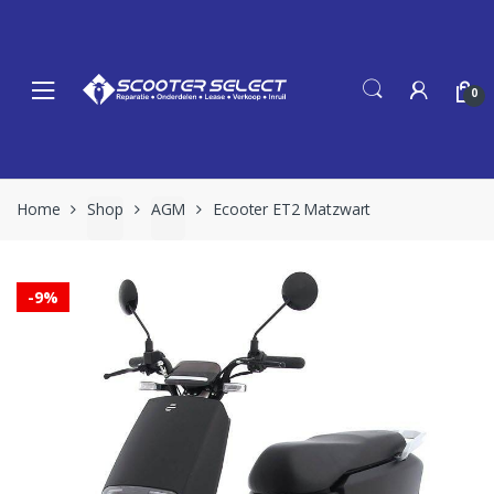
Skip
Skip
to
to
navigation
content
0
Home
Shop
AGM
Ecooter ET2 Matzwart
-
9%