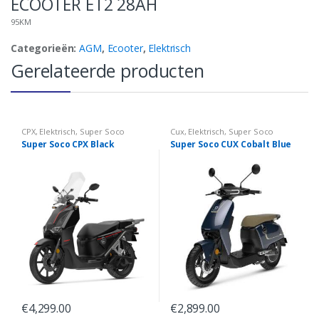
ECOOTER ET2 28AH
95KM
Categorieën:
AGM
,
Ecooter
,
Elektrisch
Gerelateerde producten
CPX
,
Elektrisch
,
Super Soco
Cux
,
Elektrisch
,
Super Soco
Super Soco CPX Black
Super Soco CUX Cobalt Blue
€
4,299.00
€
2,899.00