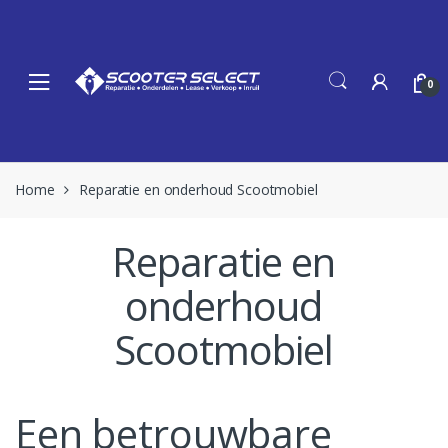
Skip
Skip
to
to
navigation
content
0
Home
Reparatie en onderhoud Scootmobiel
Reparatie en
onderhoud
Scootmobiel
Een betrouwbare