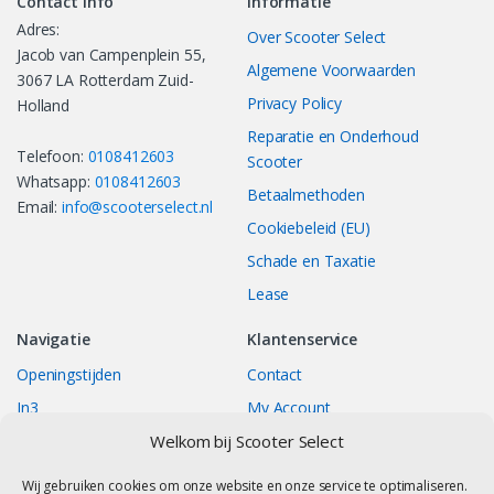
Contact Info
Informatie
Adres:
Over Scooter Select
Jacob van Campenplein 55,
Algemene Voorwaarden
3067 LA Rotterdam Zuid-
Privacy Policy
Holland
Reparatie en Onderhoud
Telefoon:
0108412603
Scooter
Whatsapp:
0108412603
Betaalmethoden
Email:
info@scooterselect.nl
Cookiebeleid (EU)
Schade en Taxatie
Lease
Navigatie
Klantenservice
Openingstijden
Contact
In3
My Account
Bestellingen
Track your Order
Welkom bij Scooter Select
Returns/Exchange
Wij gebruiken cookies om onze website en onze service te optimaliseren.