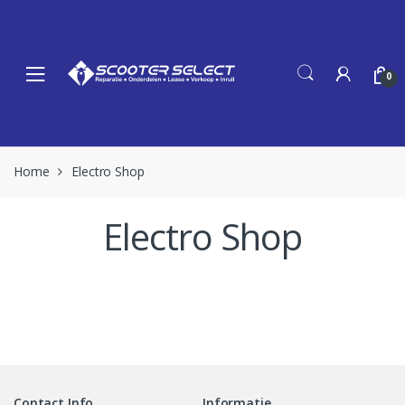
Skip
Skip
to
to
navigation
content
0
Home
Electro Shop
Electro Shop
Contact Info
Informatie