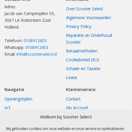
Adres:
Over Scooter Select
Jacob van Campenplein 55,
Algemene Voorwaarden
3067 LA Rotterdam Zuid-
Privacy Policy
Holland
Reparatie en Onderhoud
Telefoon:
0108412603
Scooter
Whatsapp:
0108412603
Betaalmethoden
Email:
info@scooterselect.nl
Cookiebeleid (EU)
Schade en Taxatie
Lease
Navigatie
Klantenservice
Openingstijden
Contact
In3
My Account
Welkom bij Scooter Select
Bestellingen
Track your Order
Returns/Exchange
Wij gebruiken cookies om onze website en onze service te optimaliseren.