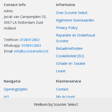
Contact Info
Informatie
Adres:
Over Scooter Select
Jacob van Campenplein 55,
Algemene Voorwaarden
3067 LA Rotterdam Zuid-
Privacy Policy
Holland
Reparatie en Onderhoud
Telefoon:
0108412603
Scooter
Whatsapp:
0108412603
Betaalmethoden
Email:
info@scooterselect.nl
Cookiebeleid (EU)
Schade en Taxatie
Lease
Navigatie
Klantenservice
Openingstijden
Contact
In3
My Account
Welkom bij Scooter Select
Bestellingen
Track your Order
Returns/Exchange