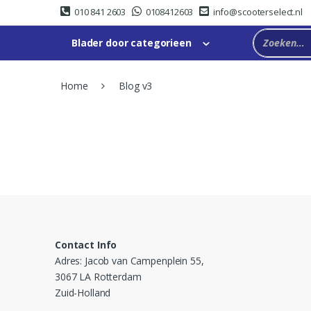
Skip
Skip
010 841 2603
0108412603
info@scooterselect.nl
to
to
navigation
content
Blader door categorieen
Home
Blog v3
Contact Info
Adres: Jacob van Campenplein 55,
3067 LA Rotterdam
Zuid-Holland