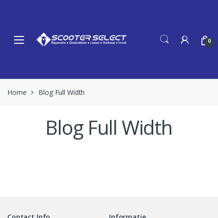
Skip
Skip
to
to
navigation
content
0
Home
Blog Full Width
Blog Full Width
Contact Info
Informatie