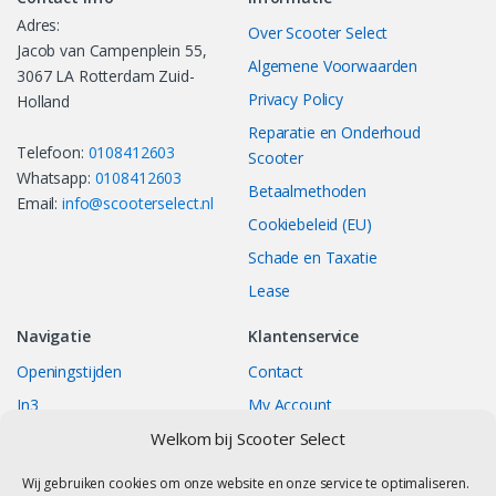
Adres:
Over Scooter Select
Jacob van Campenplein 55,
Algemene Voorwaarden
3067 LA Rotterdam Zuid-
Privacy Policy
Holland
Reparatie en Onderhoud
Telefoon:
0108412603
Scooter
Whatsapp:
0108412603
Betaalmethoden
Email:
info@scooterselect.nl
Cookiebeleid (EU)
Schade en Taxatie
Lease
Navigatie
Klantenservice
Openingstijden
Contact
In3
My Account
Welkom bij Scooter Select
Bestellingen
Track your Order
Returns/Exchange
Wij gebruiken cookies om onze website en onze service te optimaliseren.